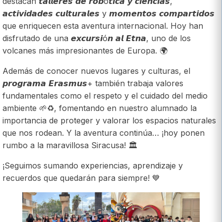
destacan 𝙩𝙖𝙡𝙡𝙚𝙧𝙚𝙨 𝙙𝙚 𝙧𝙤𝙗ó𝙩𝙞𝙘𝙖 𝙮 𝙘𝙞𝙚𝙣𝙘𝙞𝙖𝙨,
𝙖𝙘𝙩𝙞𝙫𝙞𝙙𝙖𝙙𝙚𝙨 𝙘𝙪𝙡𝙩𝙪𝙧𝙖𝙡𝙚𝙨 y 𝙢𝙤𝙢𝙚𝙣𝙩𝙤𝙨 𝙘𝙤𝙢𝙥𝙖𝙧𝙩𝙞𝙙𝙤𝙨
que enriquecen esta aventura internacional. Hoy han
disfrutado de una 𝙚𝙭𝙘𝙪𝙧𝙨𝙞ó𝙣 𝙖𝙡 𝙀𝙩𝙣𝙖, uno de los
volcanes más impresionantes de Europa. 🌍
Además de conocer nuevos lugares y culturas, el
𝙥𝙧𝙤𝙜𝙧𝙖𝙢𝙖 𝙀𝙧𝙖𝙨𝙢𝙪𝙨+ también trabaja valores
fundamentales como el respeto y el cuidado del medio
ambiente 🌱♻️, fomentando en nuestro alumnado la
importancia de proteger y valorar los espacios naturales
que nos rodean. Y la aventura continúa… ¡hoy ponen
rumbo a la maravillosa Siracusa! 🏛️
¡Seguimos sumando experiencias, aprendizaje y
recuerdos que quedarán para siempre! 💙