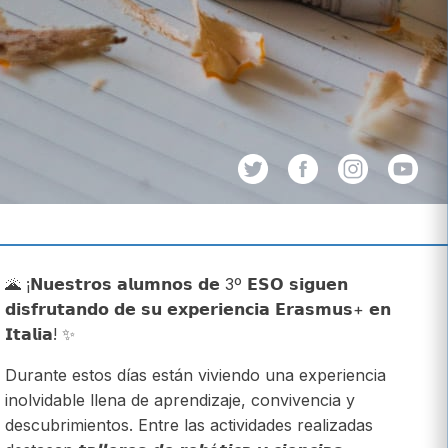
🌋 ¡𝗡𝘂𝗲𝘀𝘁𝗿𝗼𝘀 𝗮𝗹𝘂𝗺𝗻𝗼𝘀 𝗱𝗲 3º 𝗘𝗦𝗢 𝘀𝗶𝗴𝘂𝗲𝗻
𝗱𝗶𝘀𝗳𝗿𝘂𝘁𝗮𝗻𝗱𝗼 𝗱𝗲 𝘀𝘂 𝗲𝘅𝗽𝗲𝗿𝗶𝗲𝗻𝗰𝗶𝗮 𝗘𝗿𝗮𝘀𝗺𝘂𝘀+ 𝗲𝗻
𝗜𝘁𝗮𝗹𝗶𝗮! ✨
Durante estos días están viviendo una experiencia
inolvidable llena de aprendizaje, convivencia y
descubrimientos. Entre las actividades realizadas