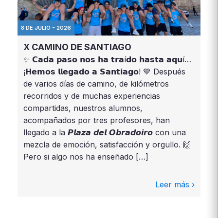
8 DE JULIO - 2026
X CAMINO DE SANTIAGO
✨ 𝗖𝗮𝗱𝗮 𝗽𝗮𝘀𝗼 𝗻𝗼𝘀 𝗵𝗮 𝘁𝗿𝗮í𝗱𝗼 𝗵𝗮𝘀𝘁𝗮 𝗮𝗾𝘂í…
¡𝗛𝗲𝗺𝗼𝘀 𝗹𝗹𝗲𝗴𝗮𝗱𝗼 𝗮 𝗦𝗮𝗻𝘁𝗶𝗮𝗴𝗼! 💙 Después
de varios días de camino, de kilómetros
recorridos y de muchas experiencias
compartidas, nuestros alumnos,
acompañados por tres profesores, han
llegado a la 𝙋𝙡𝙖𝙯𝙖 𝙙𝙚𝙡 𝙊𝙗𝙧𝙖𝙙𝙤𝙞𝙧𝙤 con una
mezcla de emoción, satisfacción y orgullo. 🙌
Pero si algo nos ha enseñado […]
Leer más ›