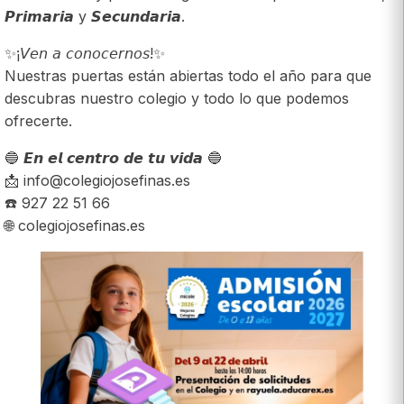
𝙋𝙧𝙞𝙢𝙖𝙧𝙞𝙖 y 𝙎𝙚𝙘𝙪𝙣𝙙𝙖𝙧𝙞𝙖.
✨¡𝘝𝘦𝘯 𝘢 𝘤𝘰𝘯𝘰𝘤𝘦𝘳𝘯𝘰𝘴!✨
Nuestras puertas están abiertas todo el año para que
descubras nuestro colegio y todo lo que podemos
ofrecerte.
🔵 𝙀𝙣 𝙚𝙡 𝙘𝙚𝙣𝙩𝙧𝙤 𝙙𝙚 𝙩𝙪 𝙫𝙞𝙙𝙖 🔵
📩 info@colegiojosefinas.es
☎️ 927 22 51 66
🌐 colegiojosefinas.es