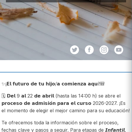
✨¡𝗘𝗹 𝗳𝘂𝘁𝘂𝗿𝗼 𝗱𝗲 𝘁𝘂 𝗵𝗶𝗷𝗼/𝗮 𝗰𝗼𝗺𝗶𝗲𝗻𝘇𝗮 𝗮𝗾𝘂í!🎒
🗓 𝗗𝗲𝗹 9 𝗮𝗹 22 𝗱𝗲 𝗮𝗯𝗿𝗶𝗹 (hasta las 14:00 h) se abre el
𝗽𝗿𝗼𝗰𝗲𝘀𝗼 𝗱𝗲 𝗮𝗱𝗺𝗶𝘀𝗶𝗼́𝗻 𝗽𝗮𝗿𝗮 𝗲𝗹 𝗰𝘂𝗿𝘀𝗼 2026-2027. ¡Es
el momento de elegir el mejor camino para su educación!
Te ofrecemos toda la información sobre el proceso,
fechas clave y pasos a seguir. Para etapas de 𝙄𝙣𝙛𝙖𝙣𝙩𝙞𝙡,