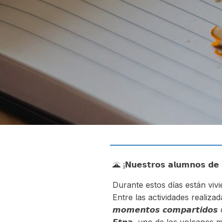
🌋 ¡𝗡𝘂𝗲𝘀𝘁𝗿𝗼𝘀 𝗮𝗹𝘂𝗺𝗻𝗼𝘀 𝗱𝗲 3
Durante estos días están viv
Entre las actividades realizadas destaca
𝙢𝙤𝙢𝙚𝙣𝙩𝙤𝙨 𝙘𝙤𝙢𝙥𝙖𝙧𝙩𝙞