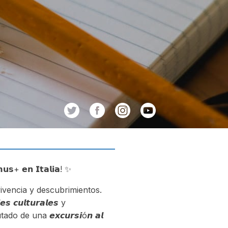
𝘂𝘀+ 𝗲𝗻 𝗜𝘁𝗮𝗹𝗶𝗮! ✨
vivencia y descubrimientos.
 𝙘𝙪𝙡𝙩𝙪𝙧𝙖𝙡𝙚𝙨 y
o de una 𝙚𝙭𝙘𝙪𝙧𝙨𝙞ó𝙣 𝙖𝙡