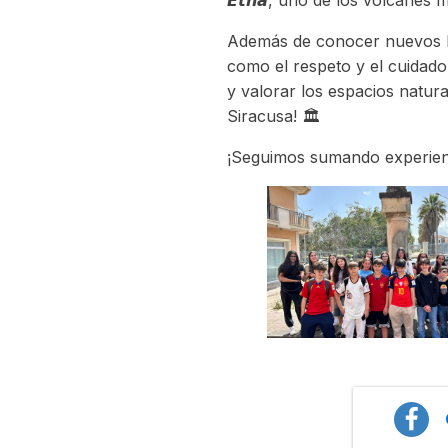
𝙀𝙩𝙣𝙖, uno de los volcanes
Además de conocer nuevos lugar
como el respeto y el cuidad
y valorar los espacios natur
Siracusa! 🏛️
¡Seguimos sumando experienc