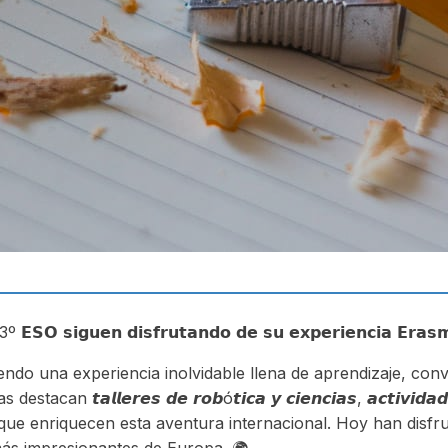
º 𝗘𝗦𝗢 𝘀𝗶𝗴𝘂𝗲𝗻 𝗱𝗶𝘀𝗳𝗿𝘂𝘁𝗮𝗻𝗱𝗼 𝗱𝗲 𝘀𝘂 𝗲𝘅𝗽𝗲𝗿𝗶𝗲𝗻𝗰𝗶𝗮 𝗘𝗿𝗮𝘀
iendo una experiencia inolvidable llena de aprendizaje, con
n 𝙩𝙖𝙡𝙡𝙚𝙧𝙚𝙨 𝙙𝙚 𝙧𝙤𝙗ó𝙩𝙞𝙘𝙖 𝙮 𝙘𝙞𝙚𝙣𝙘𝙞𝙖𝙨, 𝙖𝙘𝙩𝙞𝙫𝙞𝙙𝙖𝙙𝙚
𝙙𝙤𝙨 que enriquecen esta aventura internacional. Hoy han disfrutad