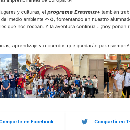
 más impresionantes de Europa. 🌍
es y culturas, el 𝙥𝙧𝙤𝙜𝙧𝙖𝙢𝙖 𝙀𝙧𝙖𝙨𝙢𝙪𝙨+ también tr
o del medio ambiente 🌱♻️, fomentando en nuestro alumnado
ales que nos rodean. Y la aventura continúa… ¡hoy ponen 
ias, aprendizaje y recuerdos que quedarán para siempre!
Compartir en Facebook
Compartir en T