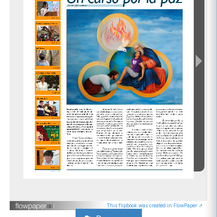
This flipbook was created in FlowPaper ↗