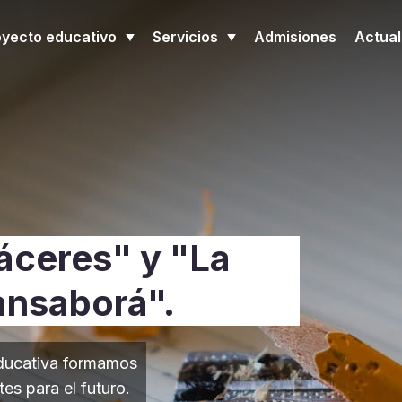
oyecto educativo
Servicios
Admisiones
Actual
áceres" y "La
ansaborá".
ducativa formamos
s para el futuro.